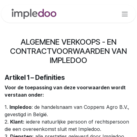
Overslaan naar inhoud
ALGEMENE VERKOOPS - EN
CONTRACTVOORWAARDEN VAN
IMPLEDOO
Artikel 1 – Definities
Voor de toepassing van deze voorwaarden wordt
verstaan onder:
1.
Impledoo
: de handelsnaam van Coppens Agro B.V.,
gevestigd in België.
2.
Klant:
iedere natuurlijke persoon of rechtspersoon
die een overeenkomst sluit met Impledoo.
3.
Diensten:
alle prestaties geleverd door Impledoo,