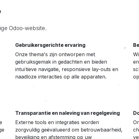
?
tige Odoo-website.
Gebruikersgerichte ervaring
Be
Onze thema's zijn ontworpen met
Wi
gebruiksgemak in gedachten en bieden
en
intuïtieve navigatie, responsieve lay-outs en
sc
naadloze interacties op alle apparaten.
op
Transparantie en naleving van regelgeving
Do
e
Externe tools en integraties worden
On
ge
zorgvuldig geëvalueerd om betrouwbaarheid,
ch
beveiliging en afstemming op uw
ve