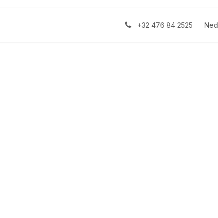
ntwikkeling
Thema's
Help
Afspraak
Blog
Ned
+32 476 84 2525