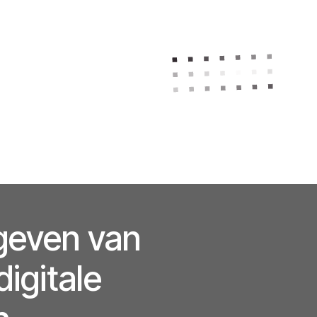
geven van
igitale